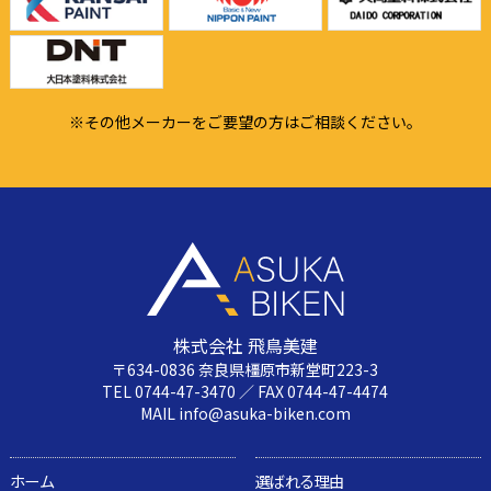
※その他メーカーをご要望の方はご相談ください。
株式会社 飛鳥美建
〒634-0836 奈良県橿原市新堂町223-3
TEL 0744-47-3470 ／ FAX 0744-47-4474
MAIL info@asuka-biken.com
ホーム
選ばれる理由