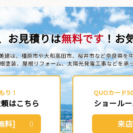
、お見積りは
無料です
！お
美建は、橿原市や大和高田市、
桜井市など奈良県を
根塗装、屋根リフォーム、
太陽光発電工事などを承
もり！
QUOカード5
依頼はこちら
ショールー
無料]
来店