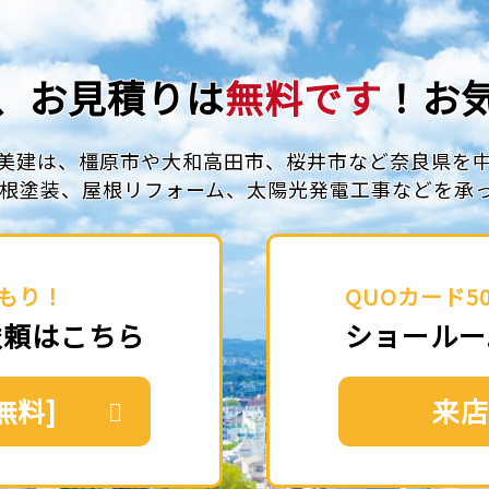
、お見積りは
無料です
！お
美建は、橿原市や大和高田市、
桜井市など奈良県を
根塗装、屋根リフォーム、
太陽光発電工事などを承
もり！
QUOカード5
依頼はこちら
ショールー
無料]
来店