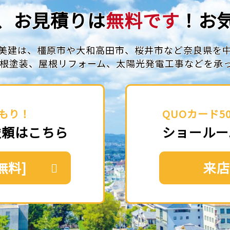
、お見積りは
無料です
！お
美建は、橿原市や大和高田市、
桜井市など奈良県を
根塗装、屋根リフォーム、
太陽光発電工事などを承
もり！
QUOカード5
依頼はこちら
ショールー
無料]
来店