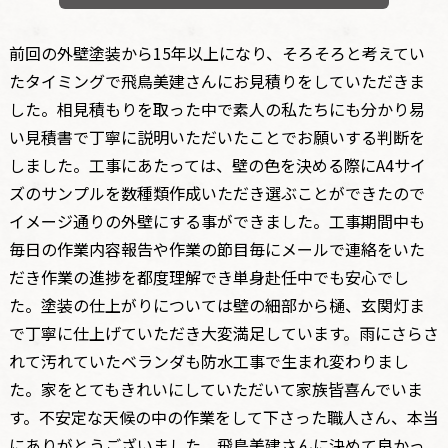
前回の外壁塗装から15年以上になり、そろそろと考えてい
たタイミングで飛鳥美建さんにお見積りをしていただきま
した。相見積もりを取った中で素人の私たちにも分かり易
い見積書で丁寧に説明いただいたことでお願いする判断を
しました。工事にあたっては、壁の色を決める際にA4サイ
ズのサンプルを数種類作成いただき選ぶことができたので
イメージ通りの外壁にする事ができました。工事期間中も
毎日の作業内容報告や作業の節目毎にメールで連絡をいた
だき作業の進捗を都度理解でき単身赴任中でも安心でし
た。塗装の仕上がりについては壁の細部から樋、玄関灯ま
で丁寧に仕上げていただき大変満足しています。雨にさらさ
れて汚れていたベランダも防水工事で生まれ変わりまし
た。家をとてもきれいにしていただいて家族皆喜んでいま
す。不安定な天候の中の作業をして下さった職人さん、本当
にありがとうございました。飛鳥美建さんに決めて良かっ