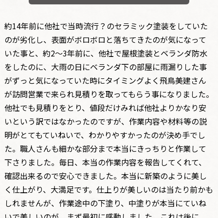
約14年前に他社で当時流行？のセラミック塗装をしていた
のが劣化し、表面がボロボロと落ちてきたのが気になって
いた事と、約2～3年前に、他社で屋根塗装とベランダ防水
をしたのに、大雨の日にベランダ下の部屋に雨漏りした事
がずっと気になっていた時にタイミングよく飛鳥美建さん
が訪問営業で来られ見積りを取ってもらう事になりました。
他社でも見積りをとり、値段だけみれば他社よりかなり安
いという訳ではなかったのですが、作業内容や材料等の説
明がとてもていねいで、わかりやすかったのが決め手でし
た。職人さんも細かな部分まで本当にきっちりと作業して
下さりました。毎日、本当の作業内容を報告してくれて、
確認出来るので安心できました。本当に新築のように美し
く仕上がり、大満足です。仕上りが美しいのは当たり前かも
しれませんが、作業途中の下塗り、中塗りが本当にていね
いで美しいのが、まず最初に感動しました。これは後に