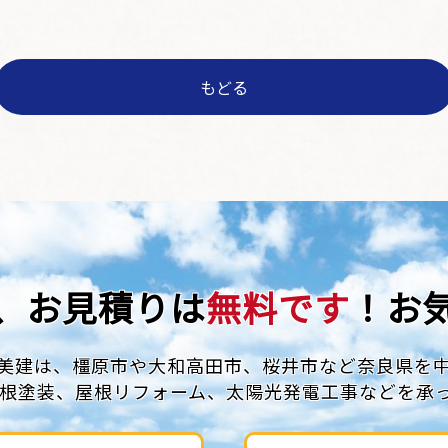
もどる
、お見積りは
無料です
！お
美建は、橿原市や大和高田市、
桜井市など奈良県を
根塗装、屋根リフォーム、
太陽光発電工事などを承