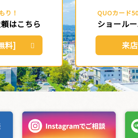
もり！
QUOカード5
依頼はこちら
ショールー
無料]
来店