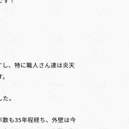
です！
すし、特に職人さん達は炎天
す。
した。
数も35年程経ち、外壁は今