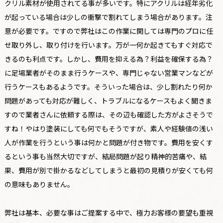
クリル素材が使用されてる事が多いです。特にアクリルは経年劣化
が起っている場合は少しの衝撃で割れてしまう場合があります。注
意が必要です。ですので弊社はこの作業に関しては専門のプロに任
せ取り外し、取り付けを行います。万が一何か起きてもすぐ対応で
きるのも利点です。しかし、費用を抑える為？利益を確保する為？
に足場業者がそのまま行うケースや、専門じゃない営業マンなどが
行うケースもあるようです。そういった場合は、少し割れたり何か
問題があっても対応が難しく、トラブルになるケースもよく聞きま
すので業者さんに依頼する際は、その辺も確認した方がよさそうで
すね！やはり塗装にしても何でもそうですが、素人や経験値の浅い
人が作業を行うという事は何かと問題が付き物です。費用を安くす
るという事も当然大切ですが、結局問題が起り精神的苦痛や、結
果、費用が別で掛かるなどしてしまうと最初の見積りが安くても何
の意味もありません。
弊社は基本、必要な事はご提案する中で、極力お客様の要望も重視