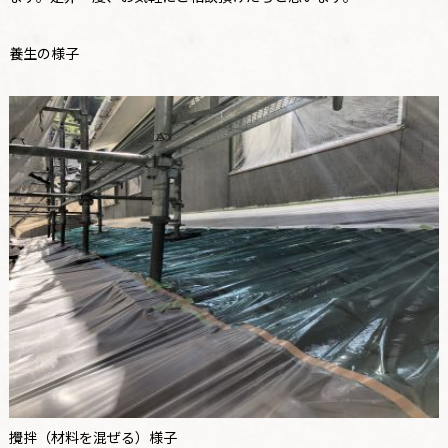
養生の様子
攪拌（材料を混ぜる）様子